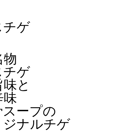
じチゲ
名物
じチゲ
旨味と
辛味
骨スープの
リジナルチゲ