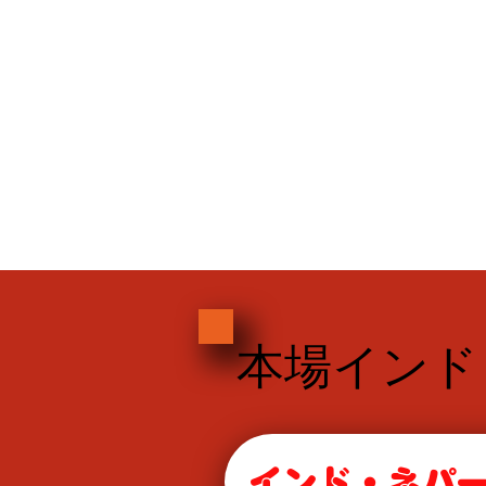
​本場イン
インド・ネパー