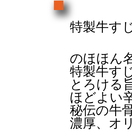
​特製牛す
​のほほん
特製牛す
​とろける
ほどよい
​秘伝の牛
​濃厚、オ