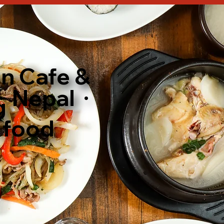
n Cafe &
a・Nepal・
g
 food