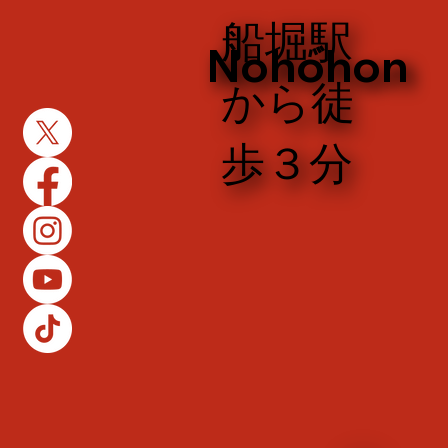
​船堀駅
Nohohon​
から徒
歩３分