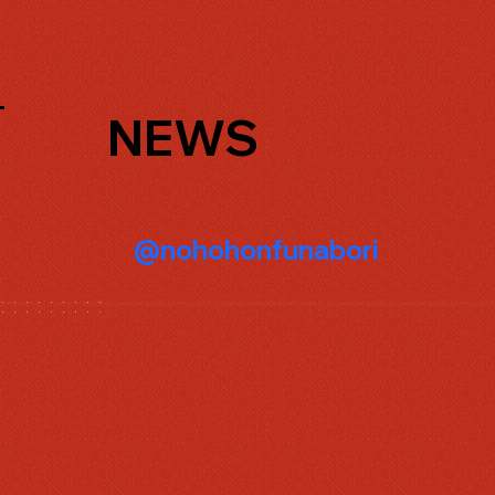
せ
​NEWS
@nohohonfunabori